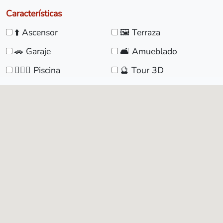
Características
⬆️ Ascensor
🖼️ Terraza
🚗 Garaje
🛋️ Amueblado
🏊🏼‍♀️ Piscina
🔮 Tour 3D