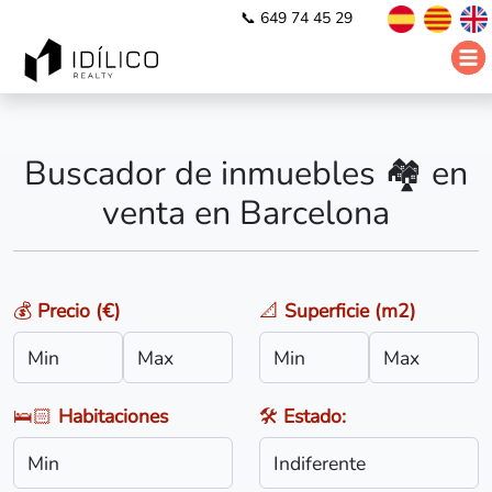
📞 649 74 45 29
Buscador de inmuebles 🏘️ en
venta en Barcelona
💰
Precio (€)
📐
Superficie (m2)
🛌🏻
Habitaciones
🛠️
Estado: