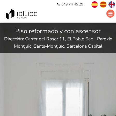
📞 649 74 45 29
Piso reformado y con ascensor
Dirección:
Carrer del Roser 11, El Poble Sec - Parc de
Montjuïc, Sants-Montjuïc, Barcelona Capital