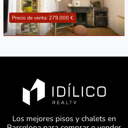
Precio de venta: 279.000 €
Sants
Tipo
Con terraza
Superficie
57 m2
Dorm.:
2
Baños:
1
Los mejores pisos y chalets en
Barcelona para comprar o vender