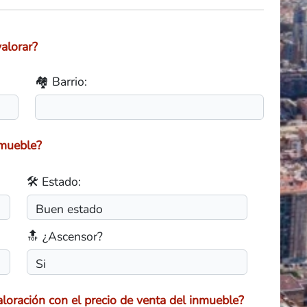
alorar?
🏘️ Barrio:
nmueble?
🛠️ Estado:
🔝 ¿Ascensor?
loración con el precio de venta del inmueble?