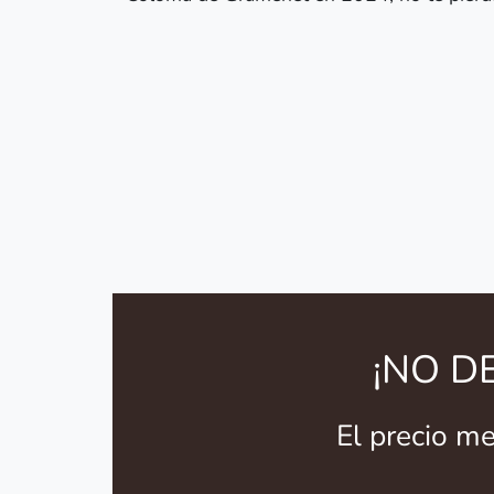
¡NO D
El precio m