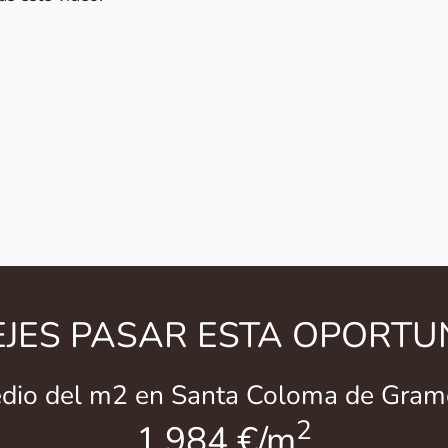
EJES PASAR ESTA OPORTU
edio del m2 en Santa Coloma de Gram
2
1.984 €/m