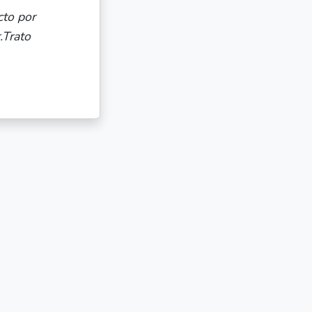
 trabajo que ha hecho Idílico Realty conmigo es
eda de piso para comprar, en todo momento me
 desconfiado ni un momento (a pesar de lo que