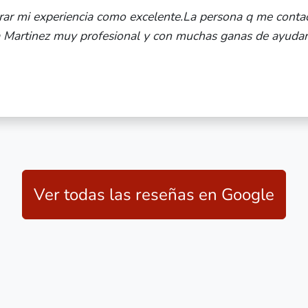
"Yo no suelo compartir reseñas pero el
de 10! Esther se encargó de mi búsqu
he sentido segura y respaldada, no he
se esc..."
Ver todas las reseñas en Google