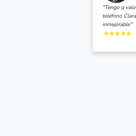
tacto por
ar.Trato