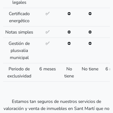
legales
Certificado
✅
⛔
⛔
energético
Notas simples
✅
⛔
⛔
Gestión de
✅
⛔
⛔
plusvalia
municipal
Periodo de
6 meses
No
No tiene
6 m
exclusividad
tiene
Estamos tan seguros de nuestros servicios de
valoración y venta de inmuebles en Sant Martí que no