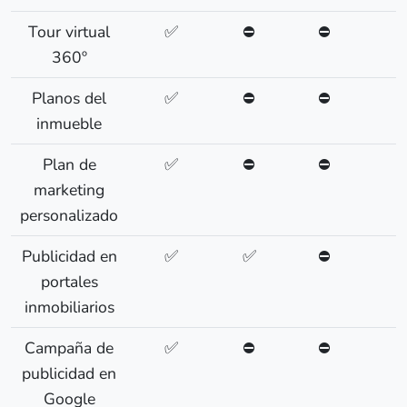
Tour virtual
✅
⛔
⛔
360º
Planos del
✅
⛔
⛔
inmueble
Plan de
✅
⛔
⛔
marketing
personalizado
Publicidad en
✅
✅
⛔
portales
inmobiliarios
Campaña de
✅
⛔
⛔
publicidad en
Google