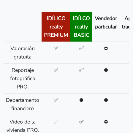
IDÍLICO
IDÍLCO
Vendedor
Age
realty
realty
particular
tradi
PREMIUM
BASIC
Valoración
✅
✅
⛔
gratuita
Reportaje
✅
✅
⛔
fotográfico
PRO.
Departamento
✅
⛔
⛔
financiero
Video de la
✅
✅
⛔
vivienda PRO.