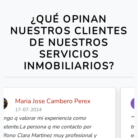
¿QUÉ OPINAN
NUESTROS CLIENTES
DE NUESTROS
SERVICIOS
INMOBILIARIOS?
giulia zen
17-07-2024
"Yo no suelo compartir reseñas pero el
trabajo que ha hecho Idílico Realty conmigo
es de 10! Esther se encargó de mi búsqueda